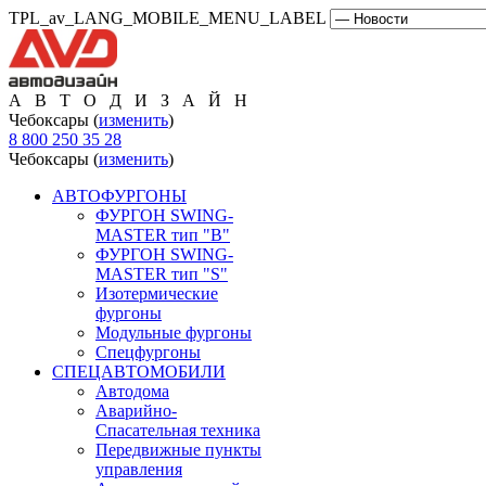
TPL_av_LANG_MOBILE_MENU_LABEL
А В Т О Д И З А Й Н
Чебоксары (
изменить
)
8 800 250 35 28
Чебоксары (
изменить
)
АВТОФУРГОНЫ
ФУРГОН SWING-
MASTER тип "B"
ФУРГОН SWING-
MASTER тип "S"
Изотермические
фургоны
Модульные фургоны
Спецфургоны
СПЕЦАВТОМОБИЛИ
Автодома
Аварийно-
Спасательная техника
Передвижные пункты
управления