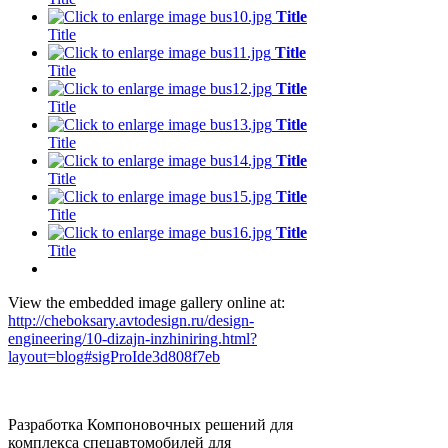
Title
Title
Title
Title
Title
Title
Title
Title
Title
Title
Title
Title
Title
Title
View the embedded image gallery online at:
http://cheboksary.avtodesign.ru/design-
engineering/10-dizajn-inzhiniring.html?
layout=blog#sigProIde3d808f7eb
Разработка Компоновочных решений для
комплекса спецавтомобилей для