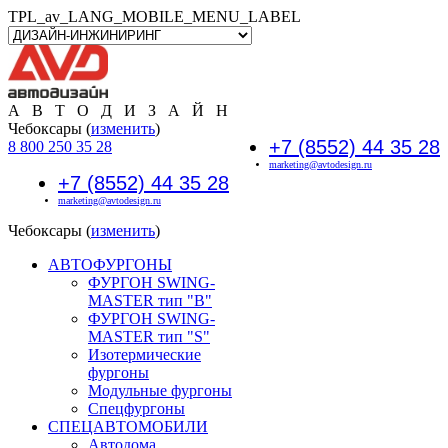
TPL_av_LANG_MOBILE_MENU_LABEL
А В Т О Д И З А Й Н
Чебоксары (
изменить
)
+7 (8552) 44 35 28
8 800 250 35 28
marketing@avtodesign.ru
+7 (8552) 44 35 28
marketing@avtodesign.ru
Чебоксары (
изменить
)
АВТОФУРГОНЫ
ФУРГОН SWING-
MASTER тип "B"
ФУРГОН SWING-
MASTER тип "S"
Изотермические
фургоны
Модульные фургоны
Спецфургоны
СПЕЦАВТОМОБИЛИ
Автодома