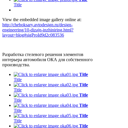
Title
View the embedded image gallery online at:
http://cheboksary.avtodesign.ru/design-
engineering/10-dizajn-inzhiniring.html?
layout=blog#sigProId9d2c083536
Разработка стелевого решения элементов
интерьера автомобиля ОКА для собственного
производства.
Title
Title
Title
Title
Title
Title
Title
Title
Title
Title
Title