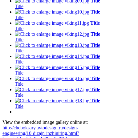
Title
Title
Title
Title
Title
Title
Title
Title
Title
Title
Title
Title
Title
Title
Title
Title
Title
Title
Title
Title
View the embedded image gallery online at:
http://cheboksary.avtodesign.ru/design-
engineering/10-dizajn-inzhiniring.html?