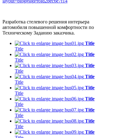
layout=blog#sigProId2bec6e7f14
Разработка стелевого решения интерьера
автомобиля повышенной комфортности по
Техническому Заданию заказчика.
Title
Title
Title
Title
Title
Title
Title
Title
Title
Title
Title
Title
Title
Title
Title
Title
Title
Title