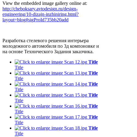
View the embedded image gallery online at:
http://cheboksary.avtodesign.ru/design-
engineering/10-dizajn-inzhiniring.html?
layout=blog#sigProId735bb20add
Разработка стелевого решения интерьера
молодежного автомобиля по 3д компоновке и
на основе Технического Задания заказчика.
Title
Title
Title
Title
Title
Title
Title
Title
Title
Title
Title
Title
Title
Title